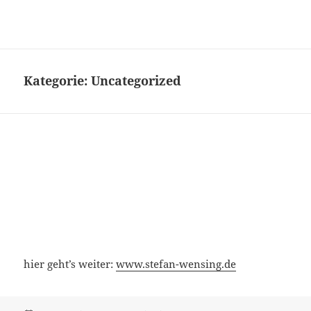
alte Seite
MENÜ
UND
WIDGETS
Kategorie:
Uncategorized
hier geht’s weiter:
www.stefan-wensing.de